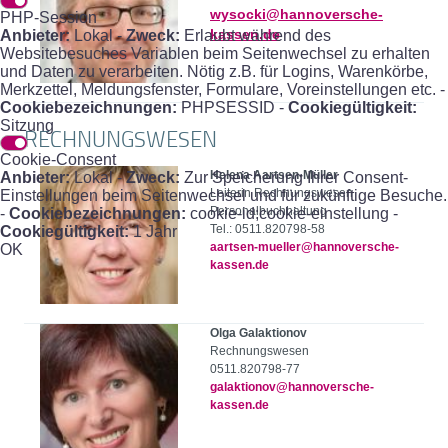
wysocki@hannoversche-
PHP-Session
Anbieter:
Lokal -
Zweck:
Erlaubt während des
kassen.de
Websitebesuches Variablen beim Seitenwechsel zu erhalten
und Daten zu verarbeiten. Nötig z.B. für Logins, Warenkörbe,
Merkzettel, Meldungsfenster, Formulare, Voreinstellungen etc. -
Cookiebezeichnungen:
PHPSESSID -
Cookiegültigkeit:
Sitzung
RECHNUNGSWESEN
Cookie-Consent
Helena Aartsen-Müller
Anbieter:
Lokal -
Zweck:
Zur Speicherung Ihrer Consent-
Leiterin Rechnungswesen
Einstellungen beim Seitenwechsel und für zukünftige Besuche.
Personalbuchhaltung
-
Cookiebezeichnungen:
cookie-id;cookie-einstellung -
Tel.: 0511.820798-58
Cookiegültigkeit:
1 Jahr
aartsen-mueller@hannoversche-
OK
kassen.de
Olga Galaktionov
Rechnungswesen
0511.820798-77
galaktionov@hannoversche-
kassen.de