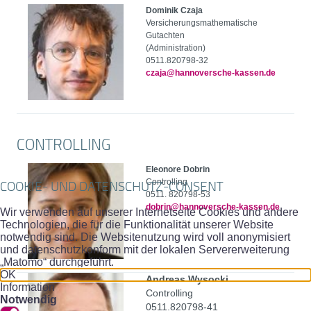
Dominik Czaja
Versicherungsmathematische
Gutachten
(Administration)
0511.820798-32
czaja@hannoversche-kassen.de
CONTROLLING
Eleonore Dobrin
Controlling
COOKIE- UND DATENSCHUTZ-CONSENT
0511. 820798-53
dobrin@hannoversche-kassen.de
Wir verwenden auf unserer Internetseite Cookies und andere
Technologien, die für die Funktionalität unserer Website
notwendig sind. Die Websitenutzung wird voll anonymisiert
und datenschutzkonform mit der lokalen Servererweiterung
„Matomo“ durchgeführt.
OK
Andreas Wysocki
Information
Controlling
Notwendig
0511.820798-41