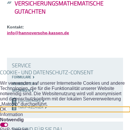
VERSICHERUNGSMATHEMATISCHE
GUTACHTEN
Kontakt:
info@hannoversche-kassen.de
SERVICE
COOKIE- UND DATENSCHUTZ-CONSENT
FORMULARE
Wir verwenden auf unserer Internetseite Cookies und andere
MERKBLÄTTER
Technologien, die für die Funktionalität unserer Website
SATZUNGEN
notwendig sind. Die Websitenutzung wird voll anonymisiert
und datenschutzkonform mit der lokalen Servererweiterung
EGU-RECHNER
„Matomo“ durchgeführt.
TARIF-RECHNER
OK
Information
Notwendig
PHP-Session
WIR SIND FÜR SIE DA!