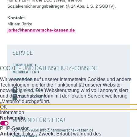
nur bis zu 4 % der BBG (West) frei von
Sozialversicherungsbeiträgen (§ 14 Abs. 1 S. 2 SGB IV).
Kontakt:
Miriam Jorke
jorke@hannoversche-kassen.de
SERVICE
FORMULARE
COOKIE- UND DATENSCHUTZ-CONSENT
MERKBLÄTTER
Wir verwenden auf unserer Internetseite Cookies und andere
SATZUNGEN
Technologien, die für die Funktionalität unserer Website
notwendig sind. Die Websitenutzung wird voll anonymisiert
EGU-RECHNER
und datenschutzkonform mit der lokalen Servererweiterung
TARIF-RECHNER
„Matomo“ durchgeführt.
OK
Information
Notwendig
WIR SIND FÜR SIE DA!
PHP-Session
0511 82079850 info@hannoversche-kassen.de
Anbieter:
Lokal -
Zweck:
Erlaubt während des