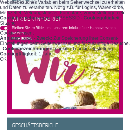
KONTAKTINFOS
Websitebesuches Variablen beim Seitenwechsel zu erhalten
und Daten zu verarbeiten. Nötig z.B. für Logins, Warenkörbe,
Merkzettel, Meldungsfenster, Formulare, Voreinstellungen etc. -
Cookiebezeichnungen:
PHPSESSID -
Cookiegültigkeit:
WIR: DER INFOBRIEF
Sitzung
Bleiben Sie im Bilde - mit unserem Infobrief der Hannoverschen
Cookie-Consent
Kassen.
Anbieter:
Lokal -
Zweck:
Zur Speicherung Ihrer Consent-
Auch digital.
Einstellungen beim Seitenwechsel und für zukünftige Besuche.
-
Cookiebezeichnungen:
cookie-id;cookie-einstellung -
Cookiegültigkeit:
1 Jahr
OK
GESCHÄFTSBERICHT