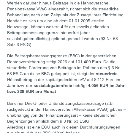
Werden darüber hinaus Beiträge in die Hannoversche
Pensionskasse VVaG eingezahlt, richtet sich die steuerliche
Behandlung nach dem Zeitpunkt der Zusage Ihrer Einrichtung.
Handelt es sich um eine ab dem 01.01.2005 erteilte
Neuzusage, können weitere 4 % der jeweils geltenden
Beitragsbemessungsgrenze steuerfrei (aber
sozialabgabenpflichtig) geltend gemacht werden (§3 Nr. 63
Satz 3 EStG).
Die Beitragsbemessungsgrenze (BBG) in der gesetzlichen
Rentenversicherung steigt 2026 auf 101.400 Euro. Da die
steuerliche Förderung von Beiträgen im Rahmen des § 3 Nr.
63 EStG an diese BBG gekoppelt ist, steigt der
steuerfreie
Höchstbetrag in der kapitalgedeckten bAV auf 8.112 Euro im
Jahr bzw. der
sozialabgabenfreie
beträgt
4.056 EUR im Jahr
bzw. 338 EUR pro Monat
.
Bei einer Direkt- oder Unterstützungskassenzusage (z.B.
rückgedeckt in der Hannoverschen Alterskasse VVaG) gibt es –
unabhängig von der Finanzierungsart – keine steuerlichen
Begrenzungen ähnlich dem § 3 Nr. 63 EStG.
Allerdings ist eine EGU auch in diesen Durchführungswegen