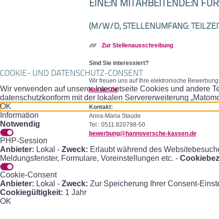
EINE:N MITARBEITENDE:N FÜ
(M/W/D, STELLENUMFANG: TEILZEIT
Zur Stellenausschreibung
Sind Sie interessiert?
COOKIE- UND DATENSCHUTZ-CONSENT
Wir freuen uns auf Ihre elektronische Bewerbun
Wir verwenden auf unserer Internetseite Cookies und andere Te
kassen.de
.
datenschutzkonform mit der lokalen Servererweiterung „Matomo
OK
Kontakt:
Information
Anna-Maria Staude
Notwendig
Tel.: 0511.820798-50
bewerbung@hannoversche-kassen.de
PHP-Session
Anbieter:
Lokal -
Zweck:
Erlaubt während des Websitebesuches 
Meldungsfenster, Formulare, Voreinstellungen etc. -
Cookiebez
Cookie-Consent
Anbieter:
Lokal -
Zweck:
Zur Speicherung Ihrer Consent-Einst
Cookiegültigkeit:
1 Jahr
OK