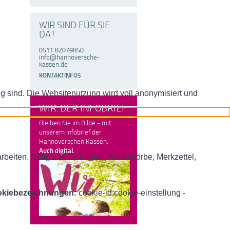
WIR SIND FÜR SIE
DA!
0511 82079850
info@hannoversche-
kassen.de
KONTAKTINFOS
ig sind. Die Websitenutzung wird voll anonymisiert und
WIR: DER INFOBRIEF
Bleiben Sie im Bilde - mit
unserem Infobrief der
Hannoverschen Kassen.
Auch digital.
iten. Nötig z.B. für Logins, Warenkörbe, Merkzettel,
kiebezeichnungen:
cookie-id;cookie-einstellung -